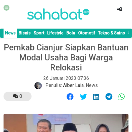
News
Bisnis
Sport
Lifestyle
Bola
Otomotif
Tekno & Sains
S
Pemkab Cianjur Siapkan Bantuan
Modal Usaha Bagi Warga
Relokasi
26 Januari 2023 07:36
Penulis:
Alber Laia
,
News
0