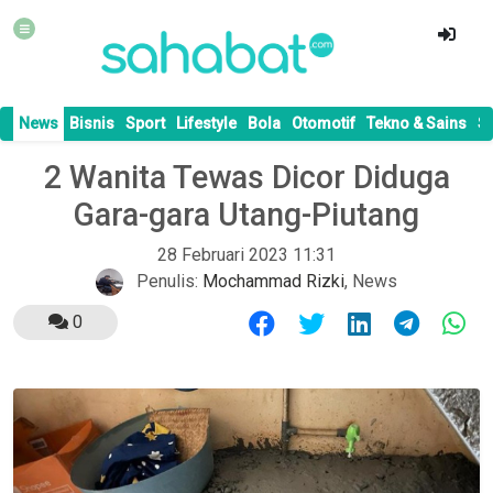
News
Bisnis
Sport
Lifestyle
Bola
Otomotif
Tekno & Sains
S
2 Wanita Tewas Dicor Diduga
Gara-gara Utang-Piutang
28 Februari 2023 11:31
Penulis:
Mochammad Rizki
,
News
0