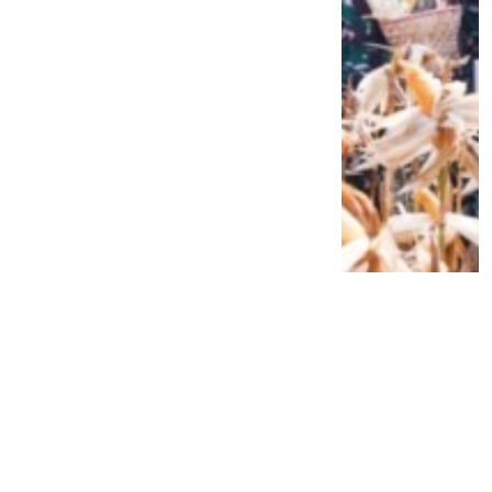
Siap Galau Bareng Lyodra hingga Afgan
di Pesona Nusantara NTV
2 tahun lalu
0
0