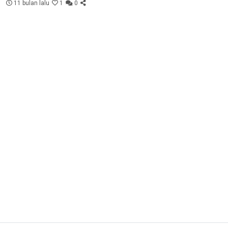
11 bulan lalu
1
0