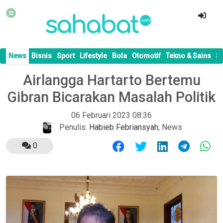
News
Bisnis
Sport
Lifestyle
Bola
Otomotif
Tekno & Sains
S
Airlangga Hartarto Bertemu
Gibran Bicarakan Masalah Politik
06 Februari 2023 08:36
Penulis:
Habieb Febriansyah
,
News
0