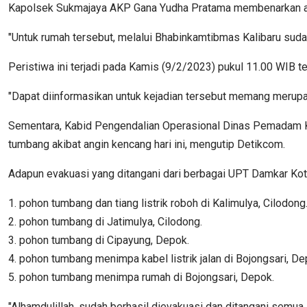
Kapolsek Sukmajaya AKP Gana Yudha Pratama membenarkan adan
"Untuk rumah tersebut, melalui Bhabinkamtibmas Kalibaru sud
Peristiwa ini terjadi pada Kamis (9/2/2023) pukul 11.00 WIB te
"Dapat diinformasikan untuk kejadian tersebut memang merupakan
Sementara, Kabid Pengendalian Operasional Dinas Pemadam 
tumbang akibat angin kencang hari ini, mengutip Detikcom.
Adapun evakuasi yang ditangani dari berbagai UPT Damkar Kota
1. pohon tumbang dan tiang listrik roboh di Kalimulya, Cilodong
2. pohon tumbang di Jatimulya, Cilodong.
3. pohon tumbang di Cipayung, Depok.
4. pohon tumbang menimpa kabel listrik jalan di Bojongsari, De
5. pohon tumbang menimpa rumah di Bojongsari, Depok.
"Alhamdulillah, sudah berhasil dievakuasi dan ditangani semua.