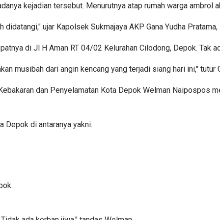
ya kejadian tersebut. Menurutnya atap rumah warga ambrol aki
ah didatangi," ujar Kapolsek Sukmajaya AKP Gana Yudha Pratama,
patnya di Jl H Aman RT 04/02 Kelurahan Cilodong, Depok. Tak ada 
 musibah dari angin kencang yang terjadi siang hari ini," tutur 
Kebakaran dan Penyelamatan Kota Depok Welman Naipospos men
 Depok di antaranya yakni:
.
pok.
 Tidak ada korban jiwa," tandas Welman.