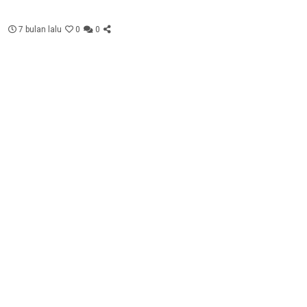
7 bulan lalu
0
0