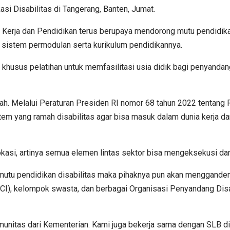
si Disabilitas di Tangerang, Banten, Jumat.
aga Kerja dan Pendidikan terus berupaya mendorong mutu pendid
an sistem permodulan serta kurikulum pendidikannya.
khusus pelatihan untuk memfasilitasi usia didik bagi penyandan
tah. Melalui Peraturan Presiden RI nomor 68 tahun 2022 tentang 
em yang ramah disabilitas agar bisa masuk dalam dunia kerja 
okasi, artinya semua elemen lintas sektor bisa mengeksekusi dar
mutu pendidikan disabilitas maka pihaknya pun akan menggand
FHCI), kelompok swasta, dan berbagai Organisasi Penyandang Di
komunitas dari Kementerian. Kami juga bekerja sama dengan SLB 