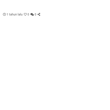
1 tahun lalu
0
0