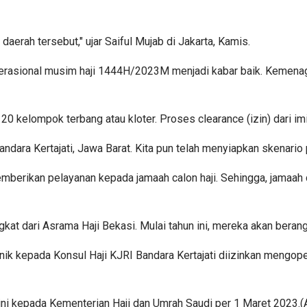
 daerah tersebut," ujar Saiful Mujab di Jakarta, Kamis.
operasional musim haji 1444H/2023M menjadi kabar baik. Kemen
 20 kelompok terbang atau kloter. Proses clearance (izin) dari imi
ara Kertajati, Jawa Barat. Kita pun telah menyiapkan skenario pe
berikan pelayanan kepada jamaah calon haji. Sehingga, jamaah cal
gkat dari Asrama Haji Bekasi. Mulai tahun ini, mereka akan berang
nik kepada Konsul Haji KJRI Bandara Kertajati diizinkan mengo
ini kepada Kementerian Haji dan Umrah Saudi per 1 Maret 2023.(