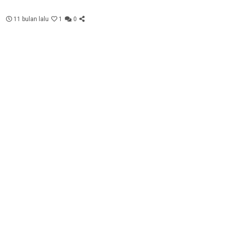
11 bulan lalu
1
0