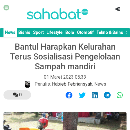
News
Bisnis
Sport
Lifestyle
Bola
Otomotif
Tekno & Sains
S
Bantul Harapkan Kelurahan
Terus Sosialisasi Pengelolaan
Sampah mandiri
01 Maret 2023 05:33
Penulis:
Habieb Febriansyah
,
News
0