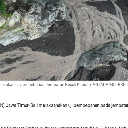
 melakukan uji pembebanan Jembatan Besuk Koboan. ANTARA/HO- BBPJN
PJN) Jawa Timur-Bali melaksanakan uji pembebanan pada jembat