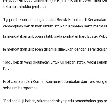
Pejabat Pembuat Komitmen (PPK) 1.3 Provinsi Jawa Timur Davi
kekuatan struktur jembatan.
"Uji pembebanan pada jembatan Besuk Kobokan di Kecamatan C
kemampuan beban maksimum struktur jembatan serta memastik
Ia mengatakan uji beban statik pada jembatan baru Besuk Kob
Ia mengatakan uji beban dinamis dilakukan dengan serangkaian
"Jadi, beban yang digunakan untuk uji beban statik, yakni seb
David.
Prof Jamasri dari Komisi Keamanan Jembatan dan Terowongan J
sebelum beroperasi.
"Dari hasil uji beban, rekomendasinya perlu penambahan gap an