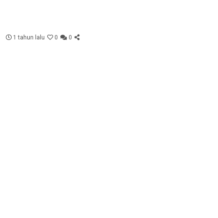
1 tahun lalu
0
0