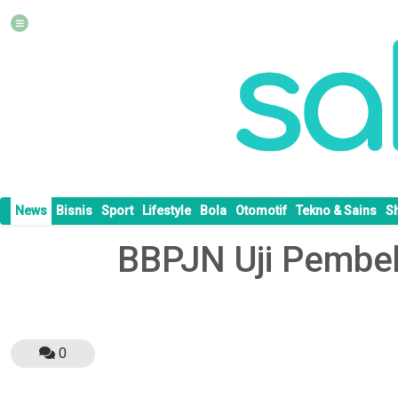
News
Bisnis
Sport
Lifestyle
Bola
Otomotif
Tekno & Sains
S
BBPJN Uji Pembe
0