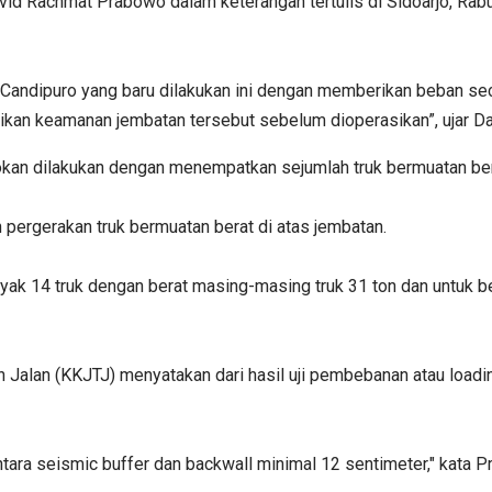
d Rachmat Prabowo dalam keterangan tertulis di Sidoarjo, Rabu
andipuro yang baru dilakukan ini dengan memberikan beban seca
an keamanan jembatan tersebut sebelum dioperasikan”, ujar Da
okan dilakukan dengan menempatkan sejumlah truk bermuatan ber
 pergerakan truk bermuatan berat di atas jembatan.
anyak 14 truk dengan berat masing-masing truk 31 ton dan untuk 
alan (KKJTJ) menyatakan dari hasil uji pembebanan atau loadi
tara seismic buffer dan backwall minimal 12 sentimeter," kata P