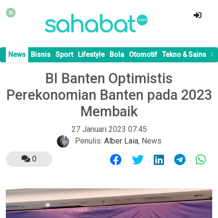
News
Bisnis
Sport
Lifestyle
Bola
Otomotif
Tekno & Sains
S
BI Banten Optimistis
Perekonomian Banten pada 2023
Membaik
27 Januari 2023 07:45
Penulis:
Alber Laia
,
News
0