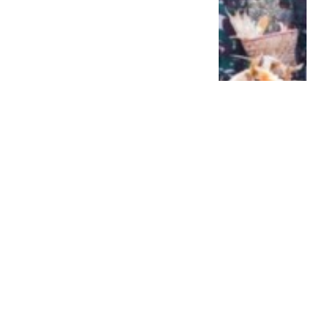
Siap Galau Bareng Lyodra hingga Afgan
di Pesona Nusantara NTV
2 tahun lalu
0
0