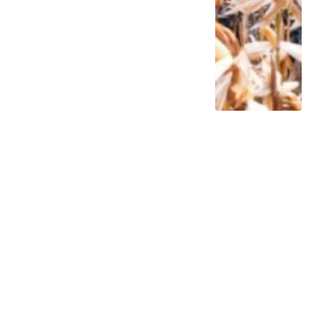
Siap Galau Bareng Lyodra hingga Afgan
di Pesona Nusantara NTV
2 tahun lalu
0
0