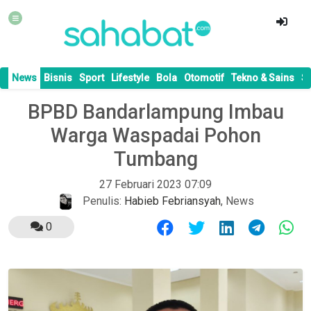
News
Bisnis
Sport
Lifestyle
Bola
Otomotif
Tekno & Sains
S
BPBD Bandarlampung Imbau
Warga Waspadai Pohon
Tumbang
27 Februari 2023 07:09
Penulis:
Habieb Febriansyah
,
News
0