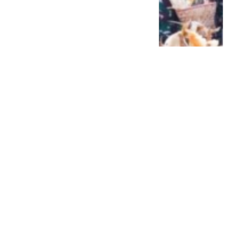
Siap Galau Bareng Lyodra hingga Afgan
di Pesona Nusantara NTV
2 tahun lalu
0
0