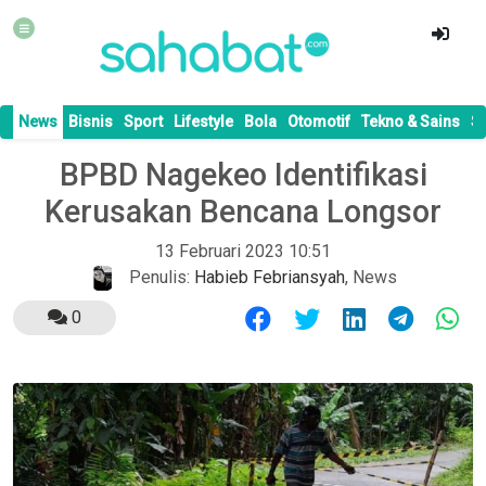
News
Bisnis
Sport
Lifestyle
Bola
Otomotif
Tekno & Sains
S
BPBD Nagekeo Identifikasi
Kerusakan Bencana Longsor
13 Februari 2023 10:51
Penulis:
Habieb Febriansyah
,
News
0