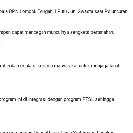
epala BPN Lombok Tengah, I Putu Juni Swasta saat Peluncuran
harapan dapat mencegah munculnya sengketa pertanahan.
.
memberikan edukasi kepada masyarakat untuk menjaga tanah
u, program ini di integrasi dengan program PTSL sehingga
gram percepatan Pendaftaran Tanah Sistematis Lengkap