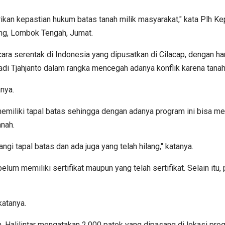
kan kepastian hukum batas tanah milik masyarakat," kata Plh K
g, Lombok Tengah, Jumat.
cara serentak di Indonesia yang dipusatkan di Cilacap, dengan 
i Tjahjanto dalam rangka mencegah adanya konflik karena tanah
nya.
 memiliki tapal batas sehingga dengan adanya program ini bisa 
nah.
i tapal batas dan ada juga yang telah hilang," katanya.
elum memiliki sertifikat maupun yang telah sertifikat. Selain it
katanya.
alilintar mengatakan 2.000 patok yang dipasang di lokasi pro