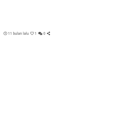
11 bulan lalu
1
0