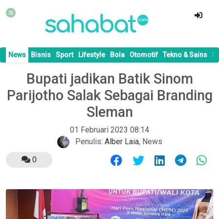
News
Bisnis
Sport
Lifestyle
Bola
Otomotif
Tekno & Sains
S
Bupati jadikan Batik Sinom
Parijotho Salak Sebagai Branding
Sleman
01 Februari 2023 08:14
Penulis:
Alber Laia
,
News
0