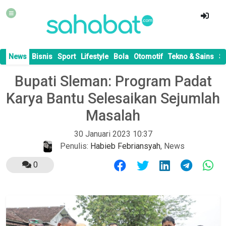
News
Bisnis
Sport
Lifestyle
Bola
Otomotif
Tekno & Sains
S
Bupati Sleman: Program Padat
Karya Bantu Selesaikan Sejumlah
Masalah
30 Januari 2023 10:37
Penulis:
Habieb Febriansyah
,
News
0