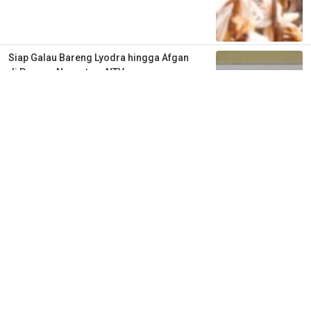
Siap Galau Bareng Lyodra hingga Afgan
di Pesona Nusantara NTV
2 tahun lalu
0
0