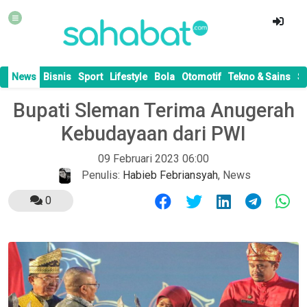
News
Bisnis
Sport
Lifestyle
Bola
Otomotif
Tekno & Sains
S
Bupati Sleman Terima Anugerah
Kebudayaan dari PWI
09 Februari 2023 06:00
Penulis:
Habieb Febriansyah
,
News
0