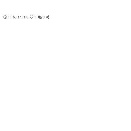
11 bulan lalu
1
0