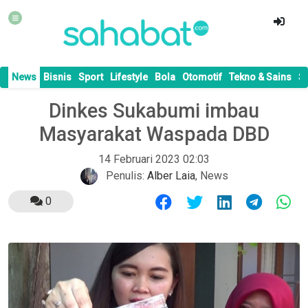
News
Bisnis
Sport
Lifestyle
Bola
Otomotif
Tekno & Sains
S
Dinkes Sukabumi imbau
Masyarakat Waspada DBD
14 Februari 2023 02:03
Penulis:
Alber Laia
,
News
0