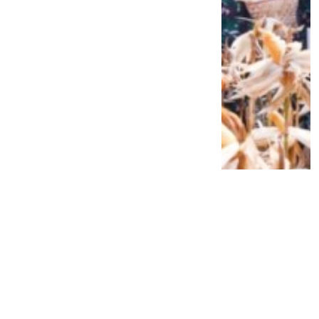
Siap Galau Bareng Lyodra hingga Afgan
di Pesona Nusantara NTV
2 tahun lalu
0
0