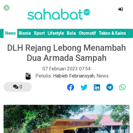
News
Bisnis
Sport
Lifestyle
Bola
Otomotif
Tekno & Sains
S
DLH Rejang Lebong Menambah
Dua Armada Sampah
07 Februari 2023 07:54
Penulis:
Habieb Febriansyah
,
News
0