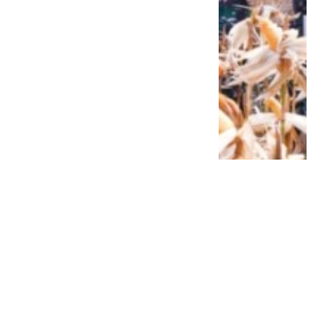
Siap Galau Bareng Lyodra hingga Afgan
di Pesona Nusantara NTV
2 tahun lalu
0
0