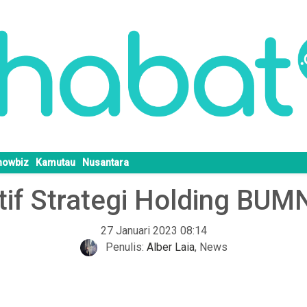
howbiz
Kamutau
Nusantara
tif Strategi Holding BUM
27 Januari 2023 08:14
Penulis:
Alber Laia
,
News