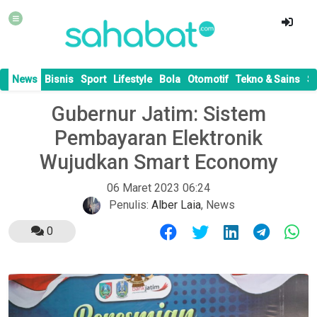
News
Bisnis
Sport
Lifestyle
Bola
Otomotif
Tekno & Sains
S
Gubernur Jatim: Sistem
Pembayaran Elektronik
Wujudkan Smart Economy
06 Maret 2023 06:24
Penulis:
Alber Laia
,
News
0