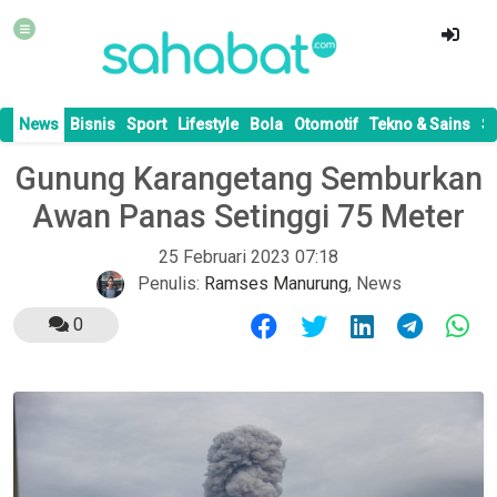
News
Bisnis
Sport
Lifestyle
Bola
Otomotif
Tekno & Sains
S
Gunung Karangetang Semburkan
Awan Panas Setinggi 75 Meter
25 Februari 2023 07:18
Penulis:
Ramses Manurung
,
News
0