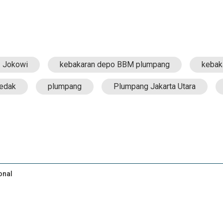
Jokowi
kebakaran depo BBM plumpang
kebak
ledak
plumpang
Plumpang Jakarta Utara
onal