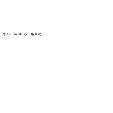
1 bulan lalu
0
0