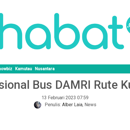
howbiz
Kamutau
Nusantara
ional Bus DAMRI Rute Ku
13 Februari 2023 07:59
Penulis:
Alber Laia
,
News