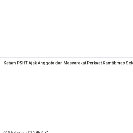
Ketum PSHT Ajak Anggota dan Masyarakat Perkuat Kamtibmas S
5 bulan lalu
0
0