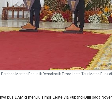
Perdana Menteri Republik Demokratik Timor Leste Taur Matan Ruak di 
ya bus DAMRI menuju Timor Leste via Kupang-Dilli pada Nove