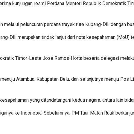
erima kunjungan resmi Perdana Menteri Republik Demokratik Tim
in melalui peluncuran perdana trayek rute Kupang-Dili dengan bus
pang-Dili merupakan tindak lanjut dari nota kesepahaman (MoU
okratik Timor-Leste Jose Ramos-Horta beserta delegasi melaku
 menuju Atambua, Kabupaten Belu, dan selanjutnya menuju Pos L
a kesepahaman yang ditandatangani kedua negara, antara lain bida
ganya ke Indonesia. Sebelumnya, PM Taur Matan Ruak berkunju