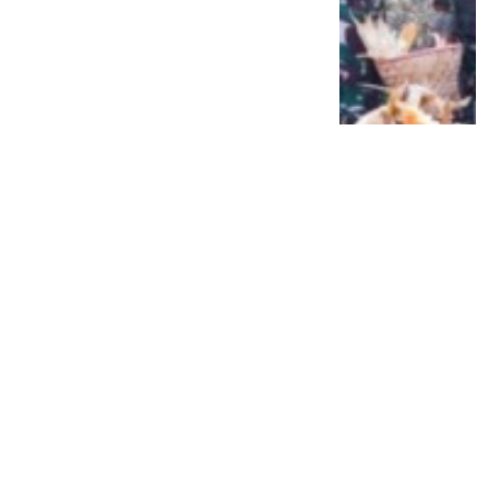
Siap Galau Bareng Lyodra hingga Afgan
di Pesona Nusantara NTV
2 tahun lalu
0
0