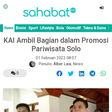
News
Bisnis
Sport
Lifestyle
Bola
Otomotif
Tekno & Sains
S
KAI Ambil Bagian dalam Promosi
Pariwisata Solo
01 Februari 2023 08:07
Penulis:
Alber Laia
,
News
0