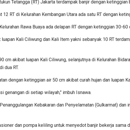
kun Tetangga (RT) Jakarta terdampak banjir dengan ketinggian be
apat 12 RT di Kelurahan Kembangan Utara ada satu RT dengan ketin
, Kelurahan Rawa Buaya ada delapan RT dengan ketinggian 30-60 
at luapan Kali Ciliwung dan Kali Item yakni sebanyak 10 RT terdam
cm akibat luapan Kali Ciliwung, selanjutnya di Kelurahan Bidara
i dua RT.
tan dengan ketinggian air 50 cm akibat curah hujan dan luapan Kal
 genangan di setiap wilayah," imbuh Isnawa.
nanggulangan Kebakaran dan Penyelamatan (Gulkarmat) dan inst
asioner dan pompa keliling untuk menyedot banjir bekerja sama