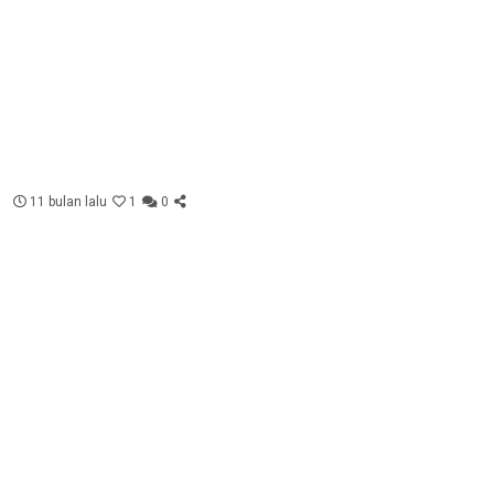
11 bulan lalu
1
0