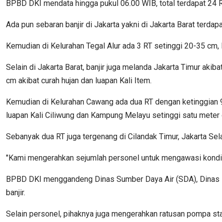
BPBD DKI mendata hingga pukul 06.00 WIB, total terdapat 24 Ru
Ada pun sebaran banjir di Jakarta yakni di Jakarta Barat terd
Kemudian di Kelurahan Tegal Alur ada 3 RT setinggi 20-35 cm
Selain di Jakarta Barat, banjir juga melanda Jakarta Timur akib
cm akibat curah hujan dan luapan Kali Item.
Kemudian di Kelurahan Cawang ada dua RT dengan ketinggian 90 
luapan Kali Ciliwung dan Kampung Melayu setinggi satu meter d
Sebanyak dua RT juga tergenang di Cilandak Timur, Jakarta Sela
"Kami mengerahkan sejumlah personel untuk mengawasi kondisi
BPBD DKI menggandeng Dinas Sumber Daya Air (SDA), Dinas Pe
banjir.
Selain personel, pihaknya juga mengerahkan ratusan pompa st