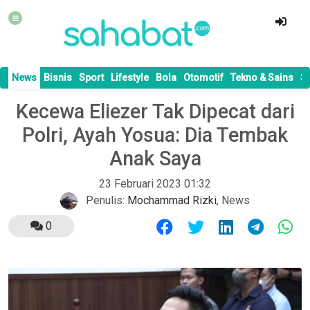
News
Bisnis
Sport
Lifestyle
Bola
Otomotif
Tekno & Sains
S
Kecewa Eliezer Tak Dipecat dari
Polri, Ayah Yosua: Dia Tembak
Anak Saya
23 Februari 2023 01:32
Penulis:
Mochammad Rizki
,
News
0