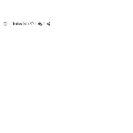
11 bulan lalu
1
0