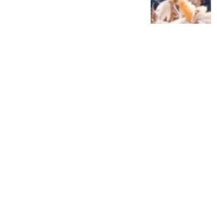
Siap Galau Bareng Lyodra hingga Afgan
di Pesona Nusantara NTV
2 tahun lalu
0
0