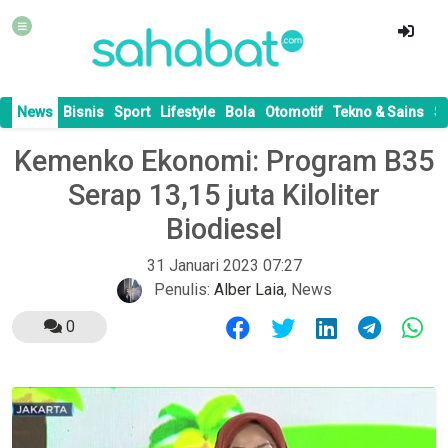
News
Bisnis
Sport
Lifestyle
Bola
Otomotif
Tekno & Sains
S
Kemenko Ekonomi: Program B35
Serap 13,15 juta Kiloliter
Biodiesel
31 Januari 2023 07:27
Penulis:
Alber Laia
,
News
0