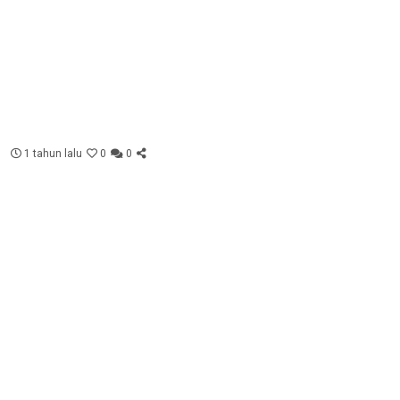
1 tahun lalu
0
0