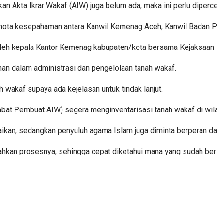
an Akta Ikrar Wakaf (AIW) juga belum ada, maka ini perlu dipercep
t nota kesepahaman antara Kanwil Kemenag Aceh, Kanwil Badan P
leh kepala Kantor Kemenag kabupaten/kota bersama Kejaksaan Ne
han dalam administrasi dan pengelolaan tanah wakaf.
h wakaf supaya ada kejelasan untuk tindak lanjut.
abat Pembuat AIW) segera menginventarisasi tanah wakaf di wila
aikan, sedangkan penyuluh agama Islam juga diminta berperan da
ahkan prosesnya, sehingga cepat diketahui mana yang sudah bers