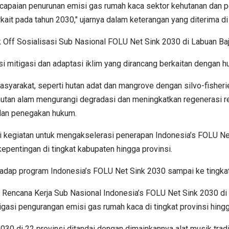
paian penurunan emisi gas rumah kaca sektor kehutanan dan pe
rkait pada tahun 2030," ujarnya dalam keterangan yang diterima di
ick Off Sosialisasi Sub Nasional FOLU Net Sink 2030 di Labuan Ba
mitigasi dan adaptasi iklim yang dirancang berkaitan dengan hu
masyarakat, seperti hutan adat dan mangrove dengan silvo-fisher
an alam mengurangi degradasi dan meningkatkan regenerasi restor
f dan penegakan hukum.
 kegiatan untuk mengakselerasi penerapan Indonesia’s FOLU Net
epentingan di tingkat kabupaten hingga provinsi.
adap program Indonesia’s FOLU Net Sink 2030 sampai ke tingkat 
n Rencana Kerja Sub Nasional Indonesia’s FOLU Net Sink 2030 d
asi pengurangan emisi gas rumah kaca di tingkat provinsi hingga 
030 di 22 provinsi ditandai dengan dimainkannya alat musik tra