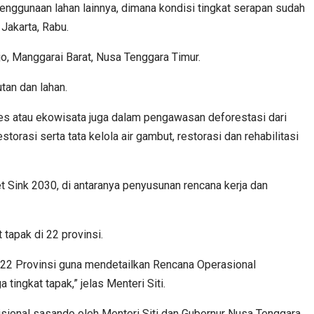
nggunaan lahan lainnya, dimana kondisi tingkat serapan sudah
 Jakarta, Rabu.
jo, Manggarai Barat, Nusa Tenggara Timur.
tan dan lahan.
ies atau ekowisata juga dalam pengawasan deforestasi dari
asi serta tata kelola air gambut, restorasi dan rehabilitasi
 Sink 2030, di antaranya penyusunan rencana kerja dan
tapak di 22 provinsi.
i 22 Provinsi guna mendetailkan Rencana Operasional
tingkat tapak,” jelas Menteri Siti.
disional sasando oleh Menteri Siti dan Gubernur Nusa Tenggara