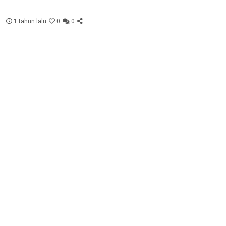
1 tahun lalu
0
0