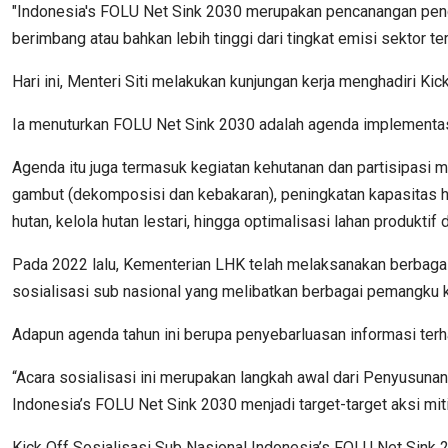
"Indonesia's FOLU Net Sink 2030 merupakan pencanangan penca
berimbang atau bahkan lebih tinggi dari tingkat emisi sektor te
Hari ini, Menteri Siti melakukan kunjungan kerja menghadiri K
Ia menuturkan FOLU Net Sink 2030 adalah agenda implementasi 
Agenda itu juga termasuk kegiatan kehutanan dan partisipasi 
gambut (dekomposisi dan kebakaran), peningkatan kapasitas hut
hutan, kelola hutan lestari, hingga optimalisasi lahan produkti
Pada 2022 lalu, Kementerian LHK telah melaksanakan berbagai
sosialisasi sub nasional yang melibatkan berbagai pemangku k
Adapun agenda tahun ini berupa penyebarluasan informasi terh
“Acara sosialisasi ini merupakan langkah awal dari Penyusuna
Indonesia’s FOLU Net Sink 2030 menjadi target-target aksi mitig
Kick Off Sosialisasi Sub Nasional Indonesia’s FOLU Net Sink 2