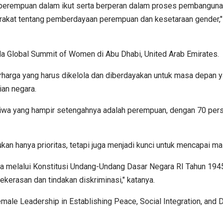
 perempuan dalam ikut serta berperan dalam proses pembanguna
kat tentang pemberdayaan perempuan dan kesetaraan gender," k
a Global Summit of Women di Abu Dhabi, United Arab Emirates.
ga yang harus dikelola dan diberdayakan untuk masa depan yang
ian negara.
ta jiwa yang hampir setengahnya adalah perempuan, dengan 70 per
n hanya prioritas, tetapi juga menjadi kunci untuk mencapai m
a melalui Konstitusi Undang-Undang Dasar Negara RI Tahun 194
ekerasan dan tindakan diskriminasi," katanya.
e Leadership in Establishing Peace, Social Integration, and Driv