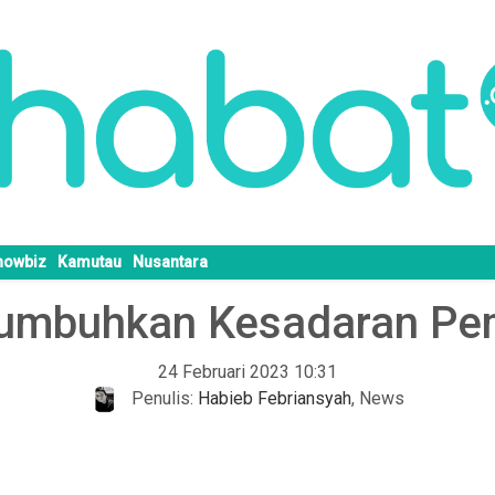
howbiz
Kamutau
Nusantara
Tumbuhkan Kesadaran P
24 Februari 2023 10:31
Penulis:
Habieb Febriansyah
,
News