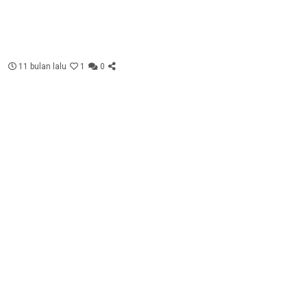
11 bulan lalu
1
0