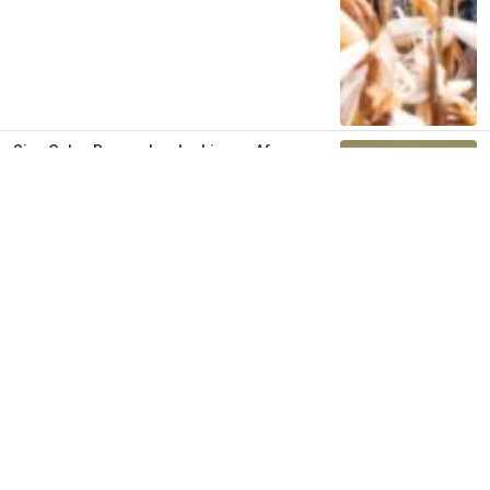
Siap Galau Bareng Lyodra hingga Afgan
di Pesona Nusantara NTV
2 tahun lalu
0
0