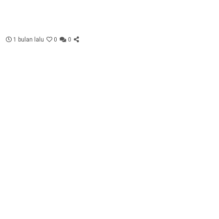
1 bulan lalu
0
0