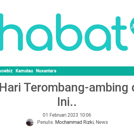
howbiz
Kamutau
Nusantara
 Hari Terombang-ambing d
Ini..
01 Februari 2023 10:06
Penulis:
Mochammad Rizki
,
News