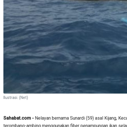
Ilustrasi. (Net)
Sahabat.com -
Nelayan bernama Sunardi (59) asal Kijang, Kec
terombang-ambing menggunakan fiber penampungan ikan selam