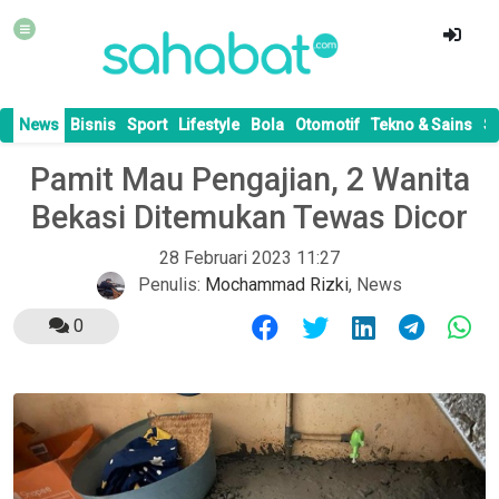
News
Bisnis
Sport
Lifestyle
Bola
Otomotif
Tekno & Sains
S
Pamit Mau Pengajian, 2 Wanita
Bekasi Ditemukan Tewas Dicor
28 Februari 2023 11:27
Penulis:
Mochammad Rizki
,
News
0