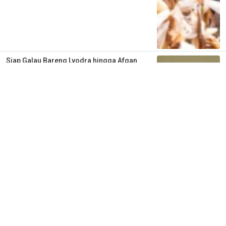
Siap Galau Bareng Lyodra hingga Afgan
di Pesona Nusantara NTV
2 tahun lalu
0
0