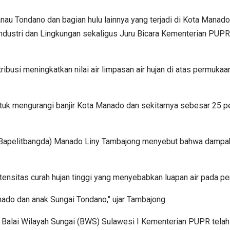
anau Tondano dan bagian hulu lainnya yang terjadi di Kota Mana
Industri dan Lingkungan sekaligus Juru Bicara Kementerian PUPR E
tribusi meningkatkan nilai air limpasan air hujan di atas permuka
uk mengurangi banjir Kota Manado dan sekitarnya sebesar 25 pe
Bapelitbangda) Manado Liny Tambajong menyebut bahwa dampak 
ensitas curah hujan tinggi yang menyebabkan luapan air pada per
nado dan anak Sungai Tondano," ujar Tambajong.
Balai Wilayah Sungai (BWS) Sulawesi I Kementerian PUPR telah