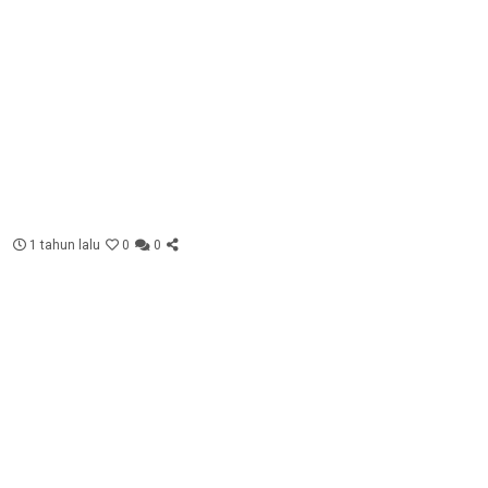
1 tahun lalu
0
0