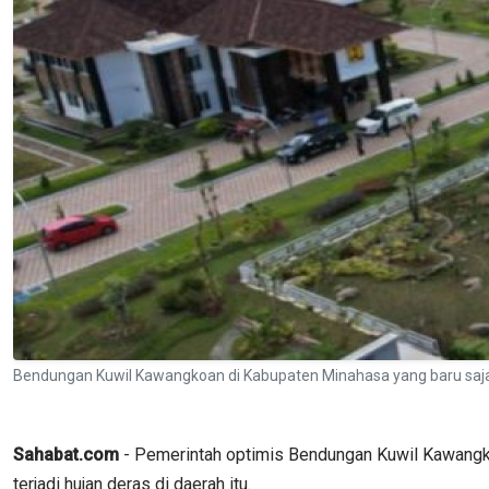
Bendungan Kuwil Kawangkoan di Kabupaten Minahasa yang baru saj
Sahabat.com
- Pemerintah optimis Bendungan Kuwil Kawangko
terjadi hujan deras di daerah itu.