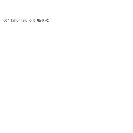
1 tahun lalu
0
0