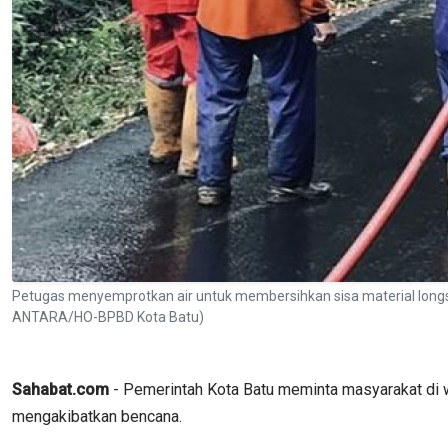
Petugas menyemprotkan air untuk membersihkan sisa material longs
ANTARA/HO-BPBD Kota Batu)
Sahabat.com
- Pemerintah Kota Batu meminta masyarakat di w
mengakibatkan bencana.