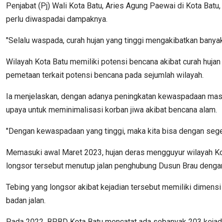
Penjabat (Pj) Wali Kota Batu, Aries Agung Paewai di Kota Batu
perlu diwaspadai dampaknya.
"Selalu waspada, curah hujan yang tinggi mengakibatkan banyak
Wilayah Kota Batu memiliki potensi bencana akibat curah huja
pemetaan terkait potensi bencana pada sejumlah wilayah.
Ia menjelaskan, dengan adanya peningkatan kewaspadaan masya
upaya untuk meminimalisasi korban jiwa akibat bencana alam.
"Dengan kewaspadaan yang tinggi, maka kita bisa dengan sege
Memasuki awal Maret 2023, hujan deras mengguyur wilayah Kota
longsor tersebut menutup jalan penghubung Dusun Brau denga
Tebing yang longsor akibat kejadian tersebut memiliki dimens
badan jalan.
Pada 2022, BPBD Kota Batu mencatat ada sebanyak 203 kejadian