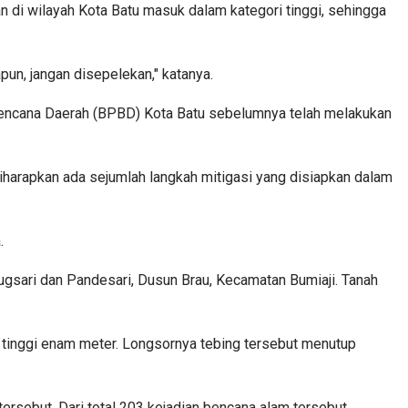
n di wilayah Kota Batu masuk dalam kategori tinggi, sehingga
un, jangan disepelekan," katanya.
n Bencana Daerah (BPBD) Kota Batu sebelumnya telah melakukan
harapkan ada sejumlah langkah mitigasi yang disiapkan dalam
.
ugsari dan Pandesari, Dusun Brau, Kecamatan Bumiaji. Tanah
n tinggi enam meter. Longsornya tebing tersebut menutup
sebut. Dari total 203 kejadian bencana alam tersebut,