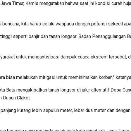
, Jawa Timur, Kamis mengatakan bahwa saat ini kondisi curah huja
 bencana, kita harus selalu waspada dengan potensi sekecil apap
n tinggi seperti banjir dan tanah longsor. Badan Penanggulanga
rakat untuk mengantisipasi dampak cuaca ekstrem tersebut, di
ra bisa melakukan mitigasi untuk meminimalkan korban," katanya
 Batu mengakibatkan tanah longsor di jalur alternatif Desa Gun
n Dusun Claket.
i panjang kurang lebih sepuluh meter, lebar dua meter dan denga
 bencana yang melanda salah satu kota wisata di Jawa Timur ter