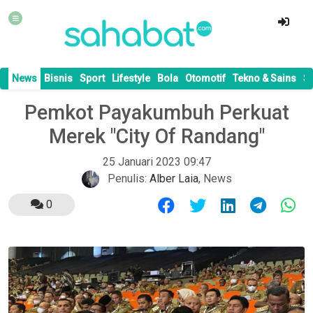
News
Bisnis
Sport
Lifestyle
Bola
Otomotif
Tekno & Sains
S
Pemkot Payakumbuh Perkuat
Merek "City Of Randang"
25 Januari 2023 09:47
Penulis:
Alber Laia
,
News
0