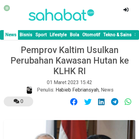
News
Bisnis
Sport
Lifestyle
Bola
Otomotif
Tekno & Sains
S
Pemprov Kaltim Usulkan
Perubahan Kawasan Hutan ke
KLHK RI
01 Maret 2023 15:42
Penulis:
Habieb Febriansyah
,
News
0