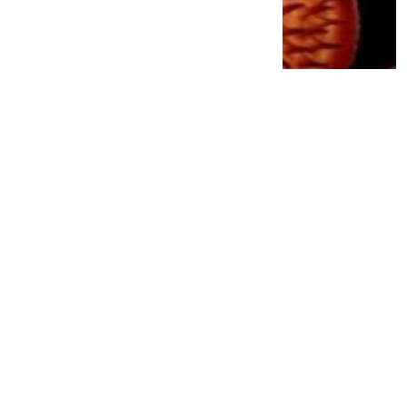
Meriahkan HUT Kemerdekaan RI, Dewan
Syari’ah Kota Surakarta Gelar
Perlombaan, Pawai, dan Upacara Bendera
11 bulan lalu
1
0