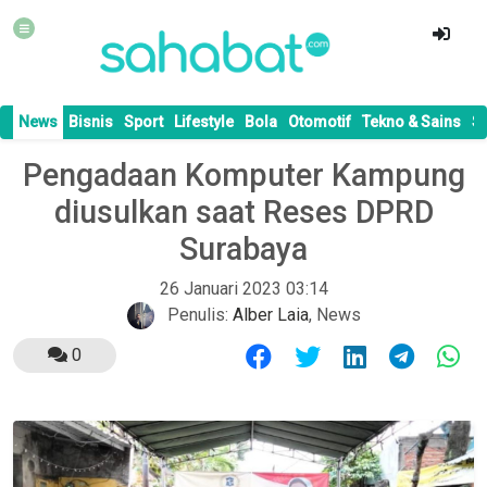
News
Bisnis
Sport
Lifestyle
Bola
Otomotif
Tekno & Sains
S
Pengadaan Komputer Kampung
diusulkan saat Reses DPRD
Surabaya
26 Januari 2023 03:14
Penulis:
Alber Laia
,
News
0