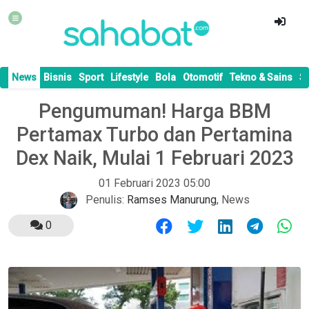
News
Bisnis
Sport
Lifestyle
Bola
Otomotif
Tekno & Sains
S
Pengumuman! Harga BBM
Pertamax Turbo dan Pertamina
Dex Naik, Mulai 1 Februari 2023
01 Februari 2023 05:00
Penulis:
Ramses Manurung
,
News
0