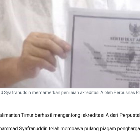
ad Syafranuddin memamerkan penilaian akreditasi A oleh Perpusnas R
limantan Timur berhasil mengantongi akreditasi A dari Perpusta
uhammad Syafranuddin telah membawa pulang piagam penghargaan