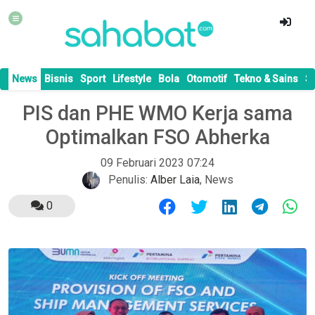
News
Bisnis
Sport
Lifestyle
Bola
Otomotif
Tekno & Sains
S
PIS dan PHE WMO Kerja sama
Optimalkan FSO Abherka
09 Februari 2023 07:24
Penulis:
Alber Laia
,
News
0