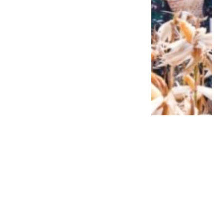
Siap Galau Bareng Lyodra hingga Afgan
di Pesona Nusantara NTV
2 tahun lalu
0
0