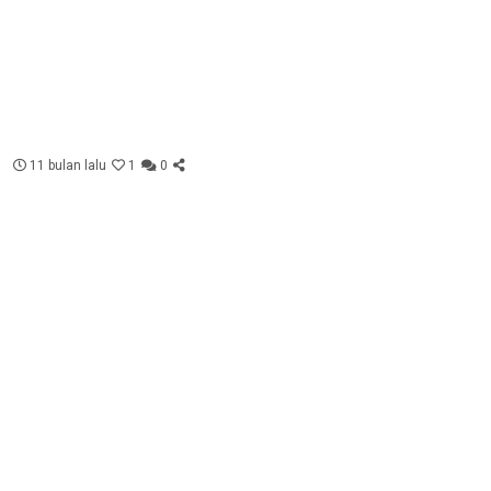
11 bulan lalu
1
0